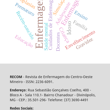
Enfermagem.
Enfermagem
Cuidados de Enfermagem
Neoplasias
Simulação
Adolescente
Prematuro
Ensino
Recém-nascido
Família
Idoso
Saúde mental
Criança
Envelhecimento
Docentes
Educação
Gravidez
RECOM
- Revista de Enfermagem do Centro-Oeste
Mineiro - ISSN: 2236-6091.
Endereço:
Rua Sebastião Gonçalves Coelho, 400 -
Bloco A - Sala 110.1- Bairro Chanadour - Divinópolis,
MG - CEP.: 35.501-296- Telefone: (37) 3690-4491
Redes Sociais: