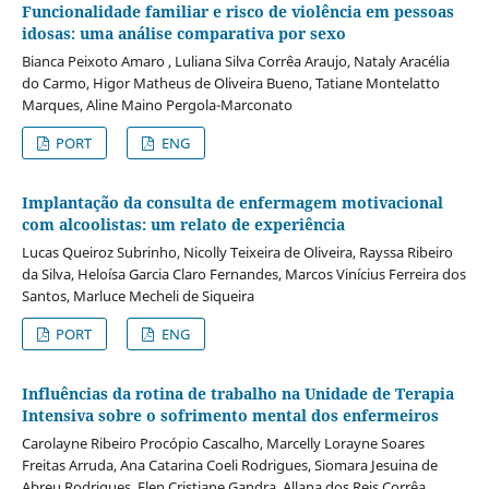
Funcionalidade familiar e risco de violência em pessoas
idosas: uma análise comparativa por sexo
Bianca Peixoto Amaro , Luliana Silva Corrêa Araujo, Nataly Aracélia
do Carmo, Higor Matheus de Oliveira Bueno, Tatiane Montelatto
Marques, Aline Maino Pergola-Marconato
PORT
ENG
Implantação da consulta de enfermagem motivacional
com alcoolistas: um relato de experiência
Lucas Queiroz Subrinho, Nicolly Teixeira de Oliveira, Rayssa Ribeiro
da Silva, Heloísa Garcia Claro Fernandes, Marcos Vinícius Ferreira dos
Santos, Marluce Mecheli de Siqueira
PORT
ENG
Influências da rotina de trabalho na Unidade de Terapia
Intensiva sobre o sofrimento mental dos enfermeiros
Carolayne Ribeiro Procópio Cascalho, Marcelly Lorayne Soares
Freitas Arruda, Ana Catarina Coeli Rodrigues, Siomara Jesuina de
Abreu Rodrigues, Elen Cristiane Gandra, Allana dos Reis Corrêa