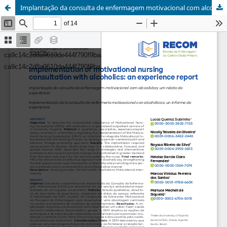
Implantação da consulta de enfermagem motivacional com alcoolistas: um relato de experiência