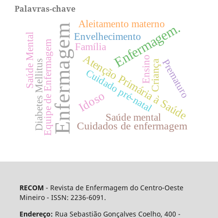
Palavras-chave
Aleitamento materno
Enfermagem.
Enfermagem
Envelhecimento
Saúde Mental
Equipe de Enfermagem
Família
Atenção Primária à Saúde
Ensino
Prematuro
Criança
Diabetes Mellitus
Cuidado pré-natal
Idoso
Saúde mental
Cuidados de enfermagem
RECOM
- Revista de Enfermagem do Centro-Oeste
Mineiro - ISSN: 2236-6091.
Endereço:
Rua Sebastião Gonçalves Coelho, 400 -