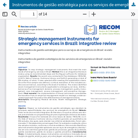
Instrumentos de gestão estratégica para os serviços de emergência do Brasil: revisão integrativa