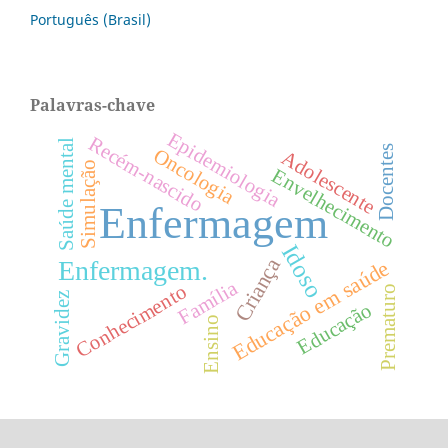
Português (Brasil)
Palavras-chave
Epidemiologia
Recém-nascido
Saúde mental
Docentes
Oncologia
Adolescente
Simulação
Envelhecimento
Enfermagem
Idoso
Criança
Educação em saúde
Enfermagem.
Família
Conhecimento
Prematuro
Gravidez
Educação
Ensino