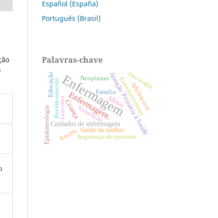
Español (España)
Português (Brasil)
Palavras-chave
ção
s
Atenção Primária à Saúde
Oncologia
Educação
Enfermagem
Neoplasias
Envelhecimento
Recém-nascido
Adolescente
Família
Enfermagem.
Idoso
Gravidez
Criança
Simulação
Epidemiologia
Cuidados de enfermagem
Saúde da mulher
Ensino
Segurança do paciente
o