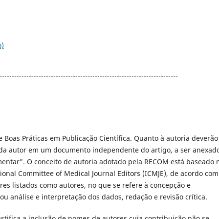
o)
-------------------------------------------------------------------------
Boas Práticas em Publicação Científica. Quanto à autoria deverão
cada autor em um documento independente do artigo, a ser anexad
ntar". O conceito de autoria adotado pela RECOM está baseado 
tional Committee of Medical Journal Editors (ICMJE), de acordo com
res listados como autores, no que se refere à concepção e
u análise e interpretação dos dados, redação e revisão crítica.
ustifica a inclusão de nomes de autores cuja contribuição não se