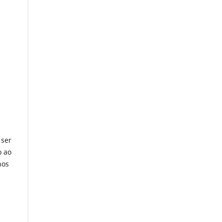
 ser
o ao
nos