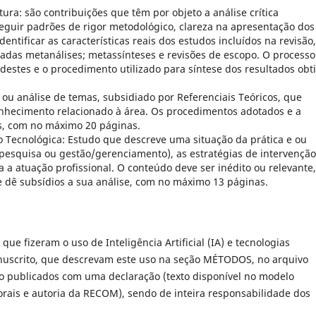
tura: são contribuições que têm por objeto a análise crítica
 seguir padrões de rigor metodológico, clareza na apresentação dos
dentificar as características reais dos estudos incluídos na revisão,
adas metanálises; metassínteses e revisões de escopo. O processo
 destes e o procedimento utilizado para síntese dos resultados obt
vo ou análise de temas, subsidiado por Referenciais Teóricos, que
hecimento relacionado à área. Os procedimentos adotados e a
s, com no máximo 20 páginas.
o Tecnológica: Estudo que descreve uma situação da prática e ou
, pesquisa ou gestão/gerenciamento), as estratégias de intervenção
ra a atuação profissional. O conteúdo deve ser inédito ou relevante,
e dê subsídios a sua análise, com no máximo 13 páginas.
 fizeram o uso de Inteligência Artificial (IA) e tecnologias
anuscrito, que descrevam este uso na seção MÉTODOS, no arquivo
rão publicados com uma declaração (texto disponível no modelo
orais e autoria da RECOM), sendo de inteira responsabilidade dos