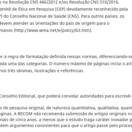
s na Resolução CNS 466/2012 e/ou Resolução CNS 510/2016,
omitê de Ética em Pesquisa (CEP) devidamente reconhecido pela
 do Conselho Nacional de Saúde (CNS). Para outros países, os
evem atender as orientações do país de origem para o
umanos (http://www.wma.net/e/policy/b3.htm).
r à regra de formatação definida nessas normas, diferenciando-s
da uma das categorias. O número máximo de páginas inclui o art
os três idiomas, ilustrações e referências.
Conselho Editorial, que poderá convidar autoridades para escrevê-
s de pesquisa original, de natureza quantitativa, qualitativa, quant
páginas. A RECOM não recomenda submissão de artigos originais n
mais de cinco anos, a menos que o estudo traga caráter inovador 
tem argumentos consistentes para que o artigo passe pelo proce