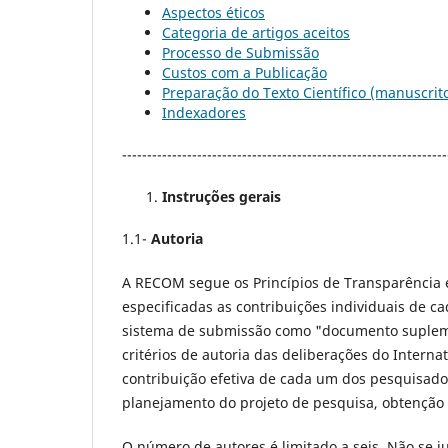
Aspectos éticos
Categoria de artigos aceitos
Processo de Submissão
Custos com a Publicação
Preparação do Texto Científico (manuscrit
Indexadores
-----------------------------------------------------------------
Instruções gerais
1.1-
Autoria
A RECOM segue os Princípios de Transparência e 
especificadas as contribuições individuais de 
sistema de submissão como "documento supleme
critérios de autoria das deliberações do Interna
contribuição efetiva de cada um dos pesquisado
planejamento do projeto de pesquisa, obtenção o
O número de autores é limitado a seis. Não se j