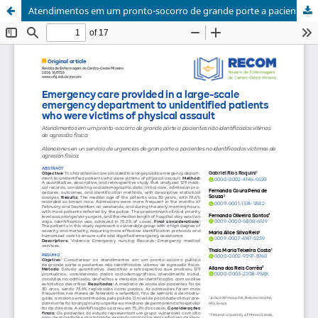
Atendimentos em um pronto-socorro de grande porte a pacientes não identificados vítimas de agressão física