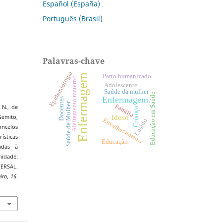
Español (España)
Português (Brasil)
Palavras-chave
Epidemiologia
Enfermagem
Parto humanizado
Aleitamento materno
Adolescente
Saúde da mulher
Educação em Saúde
Enfermagem.
Docentes
Saúde da Mulher
Família
 N., de
Criança
Idoso
Gemito,
Envelhecimento
Ensino
oncelos
ticas
Educação
adas à
nidade:
ERSAL.
iro
,
16
.
6