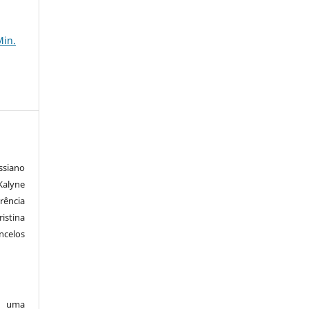
Min.
ssiano
Kalyne
rência
istina
ncelos
ob uma