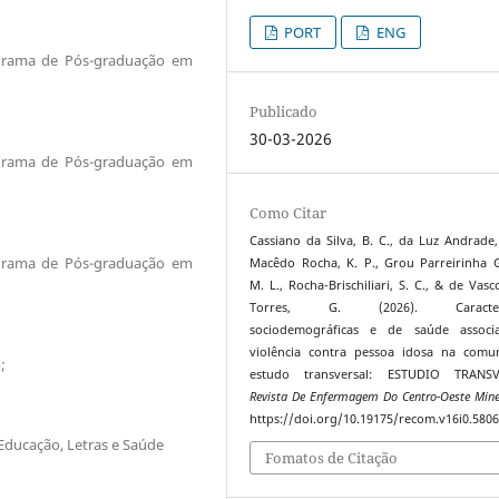
PORT
ENG
ograma de Pós-graduação em
Publicado
30-03-2026
ograma de Pós-graduação em
Como Citar
Cassiano da Silva, B. C., da Luz Andrade,
ograma de Pós-graduação em
Macêdo Rocha, K. P., Grou Parreirinha 
M. L., Rocha-Brischiliari, S. C., & de Vasc
Torres, G. (2026). Caracterís
sociodemográficas e de saúde associ
violência contra pessoa idosa na comu
;
estudo transversal: ESTUDIO TRANSV
Revista De Enfermagem Do Centro-Oeste Mine
https://doi.org/10.19175/recom.v16i0.580
Educação, Letras e Saúde
Fomatos de Citação