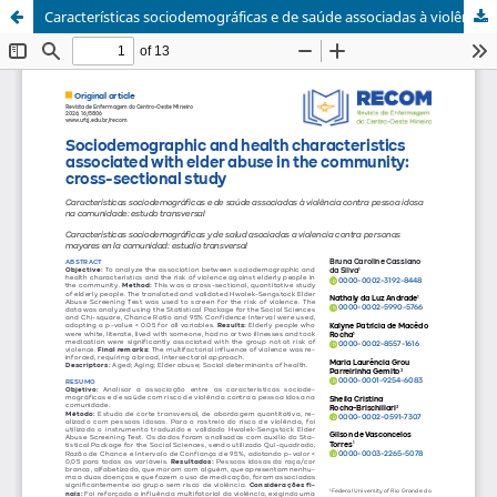
Características sociodemográficas e de saúde associadas à violência contra pessoa idosa na comunidade: estudo transversal