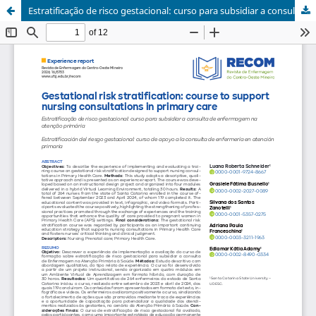
Estratificação de risco gestacional: curso para subsidiar a consulta de enfermagem na atenção primária