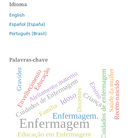
Idioma
English
Español (España)
Português (Brasil)
Palavras-chave
Educação
Gravidez
Envelhecimento
Saúde da mulher
Cuidados de enfermagem
Aleitamento materno
Cuidados de Enfermagem
Recém-nascido
Ensino
Docentes
Idoso
Criança
Família
Enfermagem.
Enfermagem
Educação em Enfermagem