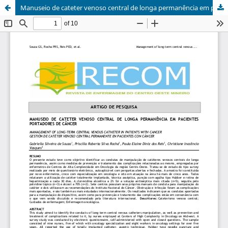
Manuseio de cateter venoso central de longa permanência em pacientes portadores de câncer