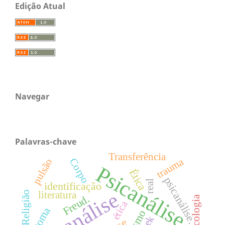
Edição Atual
Navegar
Palavras-chave
Transferência
trauma
Corpo
pulsão
Psicanálise
Ética
psicanálise.
real
identificação
psicanálise
literatura
Religião
Freud.
ética
sintoma