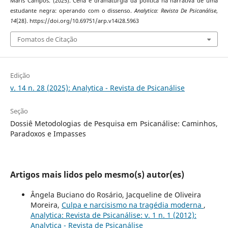
Maris Campos. (2025). Cena e dramaturgia da política na narrativa de uma
estudante negra: operando com o dissenso.
Analytica: Revista De Psicanálise
,
14
(28). https://doi.org/10.69751/arp.v14i28.5963
Fomatos de Citação
Edição
v. 14 n. 28 (2025): Analytica - Revista de Psicanálise
Seção
Dossiê Metodologias de Pesquisa em Psicanálise: Caminhos,
Paradoxos e Impasses
Artigos mais lidos pelo mesmo(s) autor(es)
Ângela Buciano do Rosário, Jacqueline de Oliveira
Moreira,
Culpa e narcisismo na tragédia moderna
,
Analytica: Revista de Psicanálise: v. 1 n. 1 (2012):
Analytica - Revista de Psicanálise