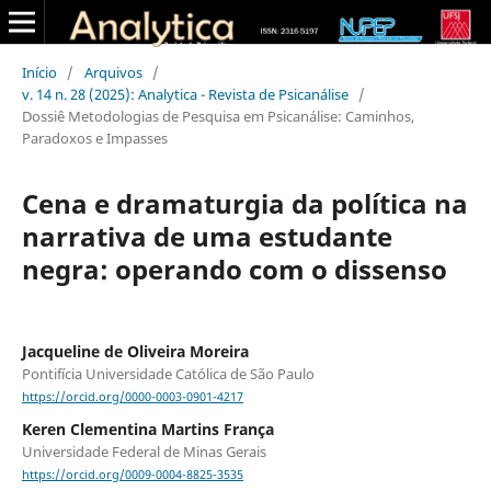
Início
/
Arquivos
/
v. 14 n. 28 (2025): Analytica - Revista de Psicanálise
/
Dossiê Metodologias de Pesquisa em Psicanálise: Caminhos,
Paradoxos e Impasses
Cena e dramaturgia da política na
narrativa de uma estudante
negra: operando com o dissenso
Jacqueline de Oliveira Moreira
Pontifícia Universidade Católica de São Paulo
https://orcid.org/0000-0003-0901-4217
Keren Clementina Martins França
Universidade Federal de Minas Gerais
https://orcid.org/0009-0004-8825-3535