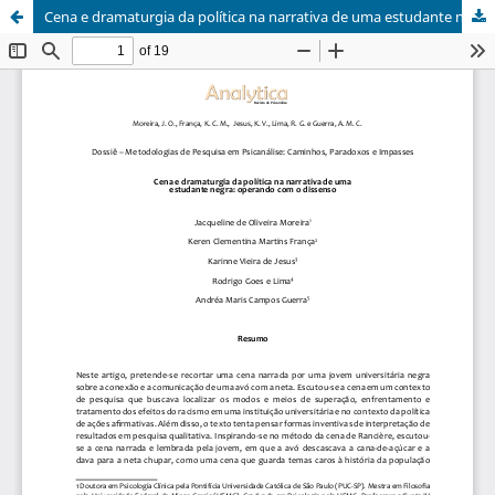
Cena e dramaturgia da política na narrativa de uma estudante negra: operando com o dissenso