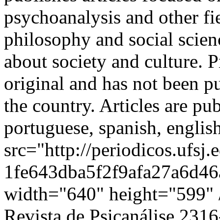
psychoanalysis and other fi
philosophy and social scienc
about society and culture. 
original and has not been pu
the country. Articles are pu
portuguese, spanish, engli
src="http://periodicos.ufsj.
1fe643dba5f2f9afa27a6d46a
width="640" height="599" 
Revista de Psicanálise
2316