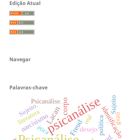
Edição Atual
Navegar
Palavras-chave
psicanálise
Sujeito
corpo
Psicanálise.
Sujeito.
Lacan
identificação
literatura
narcisismo
gozo
real
política
Freud
ética
desejo
Psicanálise