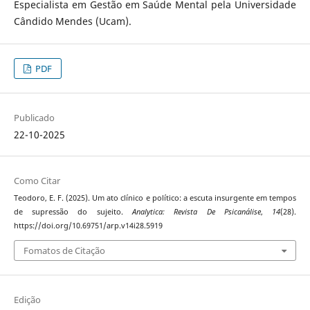
Especialista em Gestão em Saúde Mental pela Universidade
Cândido Mendes (Ucam).
PDF
Publicado
22-10-2025
Como Citar
Teodoro, E. F. (2025). Um ato clínico e político: a escuta insurgente em tempos
de supressão do sujeito.
Analytica: Revista De Psicanálise
,
14
(28).
https://doi.org/10.69751/arp.v14i28.5919
Fomatos de Citação
Edição