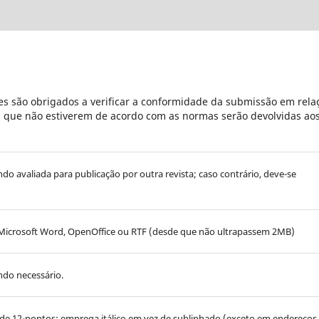
s são obrigados a verificar a conformidade da submissão em rela
es que não estiverem de acordo com as normas serão devolvidas ao
endo avaliada para publicação por outra revista; caso contrário, deve-se
Microsoft Word, OpenOffice ou RTF (desde que não ultrapassem 2MB)
ndo necessário.
 de 12-pontos; emprega itálico em vez de sublinhado (exceto em endereços