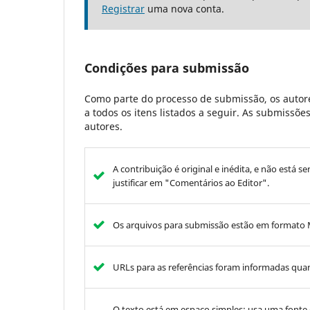
Registrar
uma nova conta.
Condições para submissão
Como parte do processo de submissão, os autore
a todos os itens listados a seguir. As submissõ
autores.
A contribuição é original e inédita, e não está s
justificar em "Comentários ao Editor".
Os arquivos para submissão estão em formato 
URLs para as referências foram informadas qua
O texto está em espaço simples; usa uma fonte