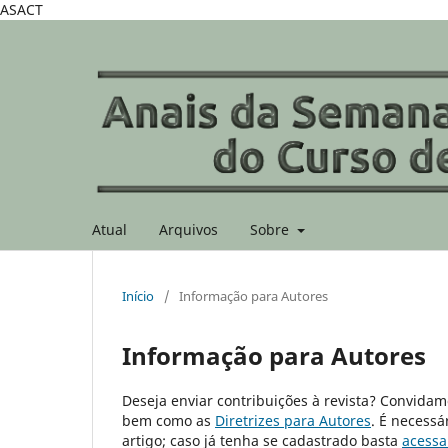
ASACT
Atual
Arquivos
Sobre
Início
/
Informação para Autores
Informação para Autores
Deseja enviar contribuições à revista? Convidam
bem como as
Diretrizes para Autores
. É necessá
artigo; caso já tenha se cadastrado basta
acessa