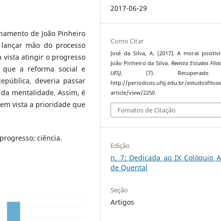
2017-06-29
onamento de João Pinheiro
Como Citar
 lançar mão do processo
José da Silva, A. (2017). A moral positiv
 vista atingir o progresso
João Pinheiro da Silva.
Revista Estudos Filos
e que a reforma social e
UFSJ
, (7). Recuperad
epública, deveria passar
http://periodicos.ufsj.edu.br/estudosfiloso
da mentalidade. Assim, é
article/view/2250
 em vista a prioridade que
Fomatos de Citação
 progresso; ciência.
Edição
n. 7: Dedicada ao IX Colóquio A
de Quental
Seção
Artigos