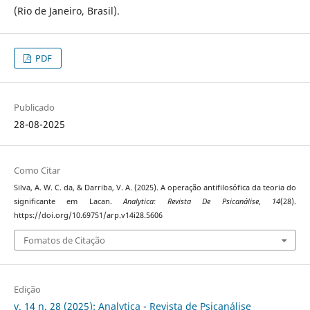
(Rio de Janeiro, Brasil).
PDF
Publicado
28-08-2025
Como Citar
Silva, A. W. C. da, & Darriba, V. A. (2025). A operação antifilosófica da teoria do
significante em Lacan.
Analytica: Revista De Psicanálise
,
14
(28).
https://doi.org/10.69751/arp.v14i28.5606
Fomatos de Citação
Edição
v. 14 n. 28 (2025): Analytica - Revista de Psicanálise