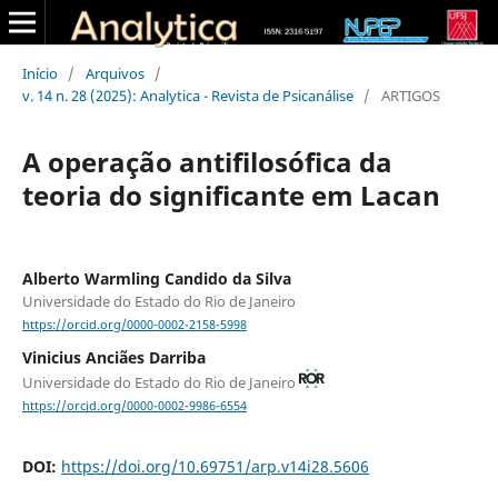
Início
/
Arquivos
/
v. 14 n. 28 (2025): Analytica - Revista de Psicanálise
/
ARTIGOS
A operação antifilosófica da
teoria do significante em Lacan
Alberto Warmling Candido da Silva
Universidade do Estado do Rio de Janeiro
https://orcid.org/0000-0002-2158-5998
Vinicius Anciães Darriba
Universidade do Estado do Rio de Janeiro
https://orcid.org/0000-0002-9986-6554
DOI:
https://doi.org/10.69751/arp.v14i28.5606