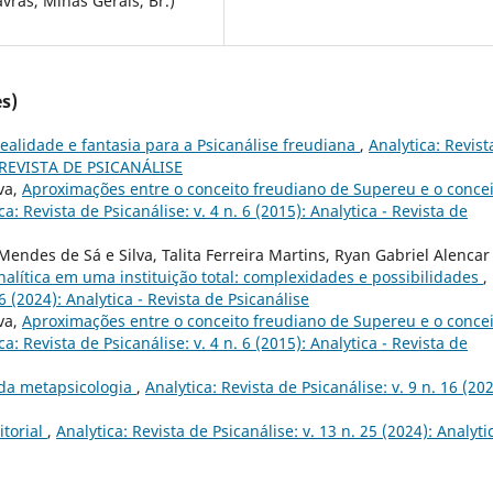
avras, Minas Gerais, Br.)
s)
ealidade e fantasia para a Psicanálise freudiana
,
Analytica: Revist
 - REVISTA DE PSICANÁLISE
va,
Aproximações entre o conceito freudiano de Supereu e o concei
ca: Revista de Psicanálise: v. 4 n. 6 (2015): Analytica - Revista de
endes de Sá e Silva, Talita Ferreira Martins, Ryan Gabriel Alencar
nalítica em uma instituição total: complexidades e possibilidades
,
26 (2024): Analytica - Revista de Psicanálise
va,
Aproximações entre o conceito freudiano de Supereu e o concei
ca: Revista de Psicanálise: v. 4 n. 6 (2015): Analytica - Revista de
 da metapsicologia
,
Analytica: Revista de Psicanálise: v. 9 n. 16 (202
itorial
,
Analytica: Revista de Psicanálise: v. 13 n. 25 (2024): Analyti