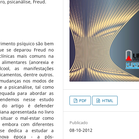
o, psicanálise, Freud.
frimento psíquico são bem
que se deparou Freud no
 clínicas mais comuns na
 alimentares (anorexia e
cool, as manifestações
camentos, dentre outros.
s mudanças nos modos de
 a psicanálise, tal como
dequada para abordar as
etendemos nesse estudo
PDF
HTML
o do artigo é defender
iana apresentada no livro
situar o mal-estar como
Publicado
, embora com diferentes
08-10-2012
se dedica a estudar a
 nova época - a pós-