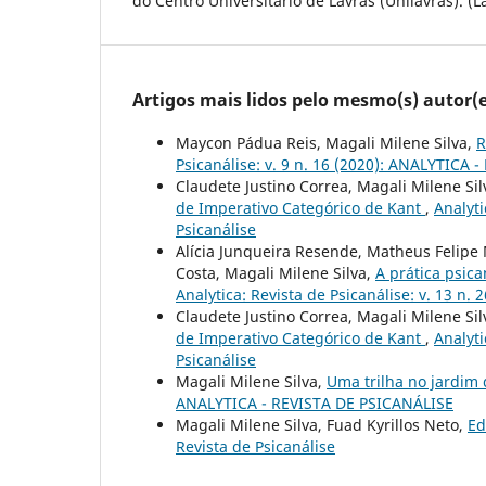
do Centro Universitário de Lavras (Unilavras). (L
Artigos mais lidos pelo mesmo(s) autor(e
Maycon Pádua Reis, Magali Milene Silva,
R
Psicanálise: v. 9 n. 16 (2020): ANALYTICA
Claudete Justino Correa, Magali Milene Sil
de Imperativo Categórico de Kant
,
Analyti
Psicanálise
Alícia Junqueira Resende, Matheus Felipe M
Costa, Magali Milene Silva,
A prática psica
Analytica: Revista de Psicanálise: v. 13 n. 
Claudete Justino Correa, Magali Milene Sil
de Imperativo Categórico de Kant
,
Analyti
Psicanálise
Magali Milene Silva,
Uma trilha no jardim
ANALYTICA - REVISTA DE PSICANÁLISE
Magali Milene Silva, Fuad Kyrillos Neto,
Ed
Revista de Psicanálise