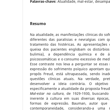
Palavras-chave:
Atualidade, mal-estar, desampar
Resumo
Na atualidade, as manifestações clínicas do so
diferentes das paralisias e nevralgias com 
tratamento das histéricas. As apresentações
queixa dos pacientes englobam os distúrbios
bulimia), a dependência química e de ál
psicossomáticas e o consumo excessivo de medi
Esse contraste nos leva a perguntar se essa
expressão do sofrimento psíquico apontam que
propôs Freud, está ultrapassada, sendo ina
questões clínicas atuais. Na verdade, pr
desenvolver a ideia contrária. O objetiv
especificamente a atualidade da proposta freud
Mal-estar na cultura
, de 1929-1930, buscando 
inerente à cultura em suas diversas épocas
formas de expressão. Bauman, autor que 
contemporaneidade, considerando-a uma