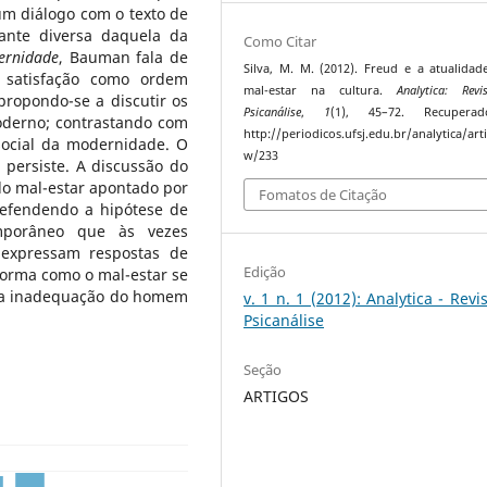
m diálogo com o texto de
ante diversa daquela da
Como Citar
ernidade
, Bauman fala de
Silva, M. M. (2012). Freud e a atualida
 satisfação como ordem
mal-estar na cultura.
Analytica: Rev
ropondo-se a discutir os
Psicanálise
,
1
(1), 45–72. Recuper
oderno; contrastando com
http://periodicos.ufsj.edu.br/analytica/arti
social da modernidade. O
w/233
 persiste. A discussão do
do mal-estar apontado por
Fomatos de Citação
defendendo a hipótese de
emporâneo que às vezes
expressam respostas de
Edição
forma como o mal-estar se
e a inadequação do homem
v. 1 n. 1 (2012): Analytica - Revi
Psicanálise
Seção
ARTIGOS