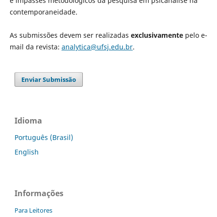
e impasses metodológicos da pesquisa em psicanálise na
contemporaneidade.
As submissões devem ser realizadas
exclusivamente
pelo e-
mail da revista:
analytica@ufsj.edu.br
.
Enviar Submissão
Idioma
Português (Brasil)
English
Informações
Para Leitores