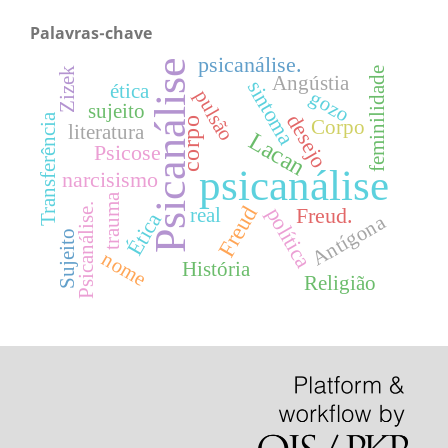
Palavras-chave
psicanálise.
Psicanálise
Zizek
feminilidade
Angústia
sintoma
ética
pulsão
gozo
sujeito
desejo
Transferência
corpo
Corpo
literatura
Lacan
Psicose
psicanálise
narcisismo
trauma
Freud
Psicanálise.
política
Freud.
real
Ética
Antígona
Sujeito
nome
História
Religião