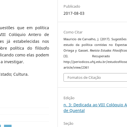
Publicado
2017-08-03
estões que em política
Como Citar
III Colóquio Antero de
Mauricio de Carvalho, J. (2017). Sugestões
es já estabelecidas nos
estudo da política contidas no Espect
re política do filósofo
Ortega y Gasset.
Revista Estudos Filosóficos
ndicando como elas podem
(3). Recuperado
a investigar.
http://periodicos.ufsj.edu.br/estudosfiloso
article/view/2361
Estado; Cultura.
Fomatos de Citação
Edição
n. 3: Dedicada ao VIII Colóquio 
de Quental
Seção