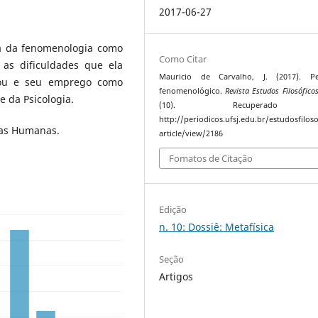
2017-06-27
a da fenomenologia como
Como Citar
 as dificuldades que ela
Mauricio de Carvalho, J. (2017). Pe
rou e seu emprego como
fenomenológico.
Revista Estudos Filosóficos
 da Psicologia.
(10). Recuperado
http://periodicos.ufsj.edu.br/estudosfiloso
cias Humanas.
article/view/2186
Fomatos de Citação
Edição
n. 10: Dossiê: Metafísica
Seção
Artigos