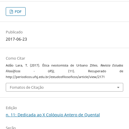
PDF
Publicado
2017-06-23
Como Citar
Adão Lara, T. (2017). Ética neotomista de Urbano Zilles.
Revista Estudos
Filosóficos - UFSJ
, (11). Recuperado de
http://periodicos.ufsj.edu.br/estudosfilosoficos/article/view/2171
Fomatos de Citação
Edição
n. 11: Dedicada ao X Colóquio Antero de Quental
Seção