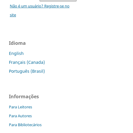
Não é um usuário? Registre-se no
site
Idioma
English
Français (Canada)
Português (Brasil)
Informações
Para Leitores
Para Autores
Para Bibliotecários