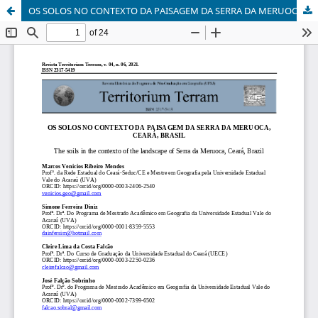
OS SOLOS NO CONTEXTO DA PAISAGEM DA SERRA DA MERUOCA, CEARÁ, BRASIL