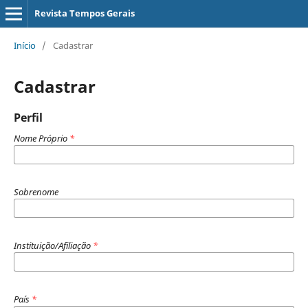
Revista Tempos Gerais
Início
/
Cadastrar
Cadastrar
Perfil
Nome Próprio
*
Sobrenome
Instituição/Afiliação
*
País
*