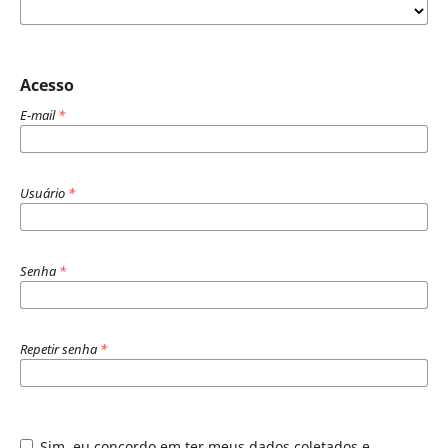
Acesso
E-mail
*
Usuário
*
Senha
*
Repetir senha
*
Sim, eu concordo em ter meus dados coletados e