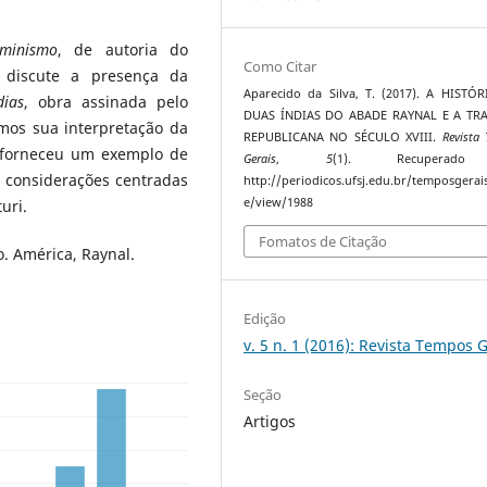
minismo
, de autoria do
Como Citar
go discute a presença da
Aparecido da Silva, T. (2017). A HISTÓ
dias
, obra assinada pelo
DUAS ÍNDIAS DO ABADE RAYNAL E A TR
mos sua interpretação da
REPUBLICANA NO SÉCULO XVIII.
Revista
a forneceu um exemplo de
Gerais
,
5
(1). Recuperad
s considerações centradas
http://periodicos.ufsj.edu.br/temposgerais
e/view/1988
uri.
Fomatos de Citação
o. América, Raynal.
Edição
v. 5 n. 1 (2016): Revista Tempos 
Seção
Artigos