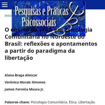
Início
/
Arquivos
/
v. 14 n. 3 (2019)
/
Artigos
O ensino da ética em Psicologia
Comunitária no Nordeste do
Brasil: reflexões e apontamentos
a partir do paradigma da
libertação
Alana Braga Alencar
Verônica Morais Ximenes
James Ferreira Moura Jr.
Palavras-chave:
Psicologia Comunitária. Ética. Libertação.