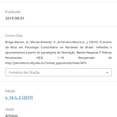
Publicado
2019-08-01
Como Citar
Braga Alencar, A., Morais Ximenes, V., & Ferreira Moura Jr., J. (2019). O ensino
da ética em Psicologia Comunitária no Nordeste do Brasil: reflexões e
apontamentos a partir do paradigma da libertação.
Revista Pesquisas E Práticas
Psicossociais
,
14
(3), 1–19. Recuperado de
http://periodicos.ufsj.edu.br/revista_ppp/article/view/3473
Fomatos de Citação
Edição
v. 14 n. 3 (2019)
Seção
Artigos