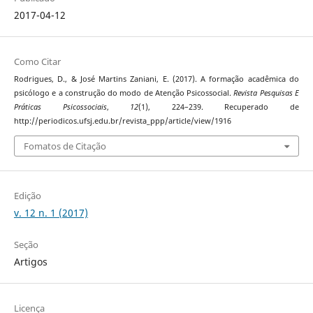
2017-04-12
Como Citar
Rodrigues, D., & José Martins Zaniani, E. (2017). A formação acadêmica do
psicólogo e a construção do modo de Atenção Psicossocial.
Revista Pesquisas E
Práticas Psicossociais
,
12
(1), 224–239. Recuperado de
http://periodicos.ufsj.edu.br/revista_ppp/article/view/1916
Fomatos de Citação
Edição
v. 12 n. 1 (2017)
Seção
Artigos
Licença