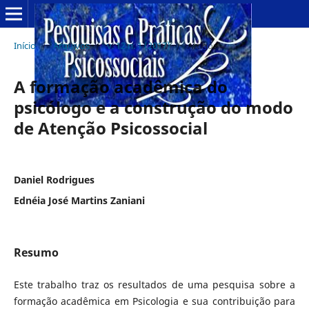
Início
/
Arquivos
/
v. 12 n. 1 (2017)
/
Artigos
A formação acadêmica do
psicólogo e a construção do modo
de Atenção Psicossocial
Daniel Rodrigues
Ednéia José Martins Zaniani
Resumo
Este trabalho traz os resultados de uma pesquisa sobre a
formação acadêmica em Psicologia e sua contribuição para