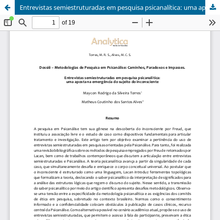
Entrevistas semiestruturadas em pesquisa psicanalítica: uma aposta na emergência do sujeito do inconsciente