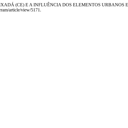
E DE QUIXADÁ (CE) E A INFLUÊNCIA DOS ELEMENTOS URBANO
erram/article/view/5171.