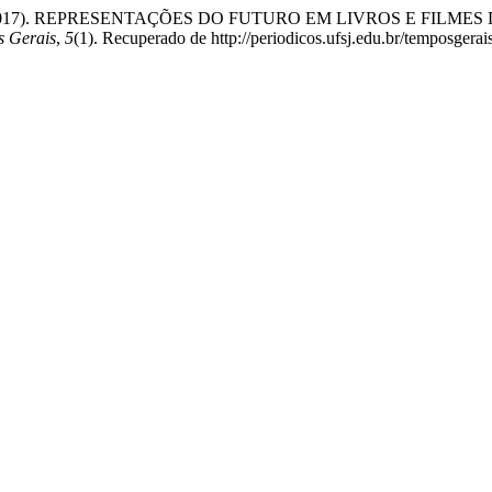
beiro, L. (2017). REPRESENTAÇÕES DO FUTURO EM LIVROS E F
s Gerais
,
5
(1). Recuperado de http://periodicos.ufsj.edu.br/temposgerai