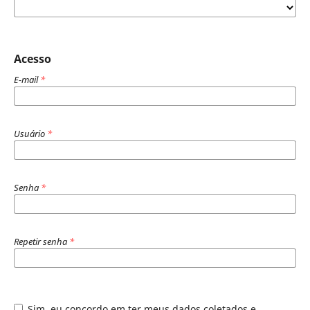
Acesso
E-mail
*
Usuário
*
Senha
*
Repetir senha
*
Sim, eu concordo em ter meus dados coletados e