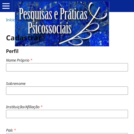
Início
/
Cadastrar
Cadastrar
Perfil
Nome Próprio
*
Sobrenome
Instituição/Afiliação
*
País
*