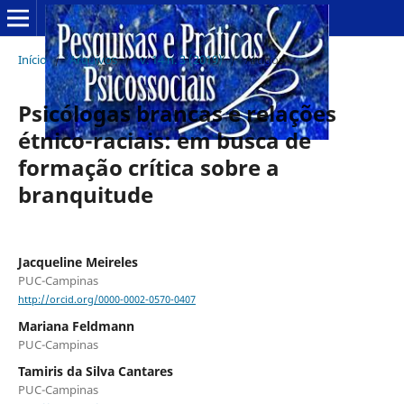
Início
/
Arquivos
/
v. 14 n. 3 (2019)
/
Artigos
Psicólogas brancas e relações
étnico-raciais: em busca de
formação crítica sobre a
branquitude
Jacqueline Meireles
PUC-Campinas
http://orcid.org/0000-0002-0570-0407
Mariana Feldmann
PUC-Campinas
Tamiris da Silva Cantares
PUC-Campinas