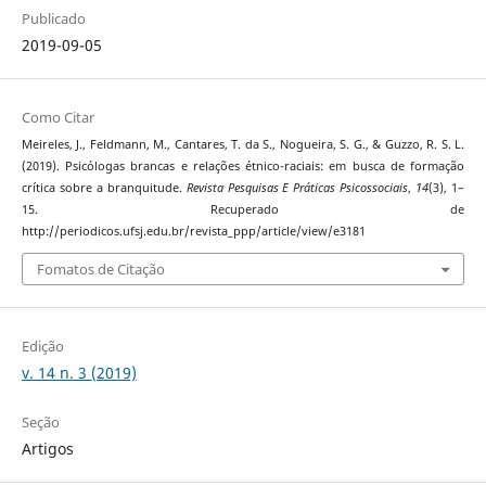
Publicado
2019-09-05
Como Citar
Meireles, J., Feldmann, M., Cantares, T. da S., Nogueira, S. G., & Guzzo, R. S. L.
(2019). Psicólogas brancas e relações étnico-raciais: em busca de formação
crítica sobre a branquitude.
Revista Pesquisas E Práticas Psicossociais
,
14
(3), 1–
15. Recuperado de
http://periodicos.ufsj.edu.br/revista_ppp/article/view/e3181
Fomatos de Citação
Edição
v. 14 n. 3 (2019)
Seção
Artigos