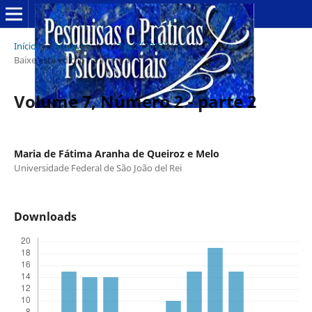
Início
/
Arquivos
/
v. 7 n. 2 (2012)
/
Baixe esta edição na íntegra
Volume 7, Número 2 - parte 2
Maria de Fátima Aranha de Queiroz e Melo
Universidade Federal de São João del Rei
Downloads