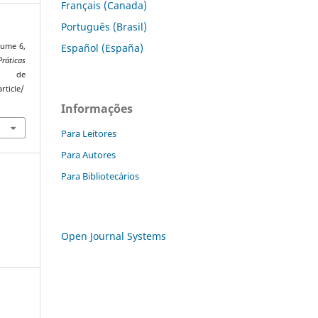
Français (Canada)
Português (Brasil)
Español (España)
lume 6,
áticas
do de
rticle/
Informações
Para Leitores
Para Autores
Para Bibliotecários
Open Journal Systems