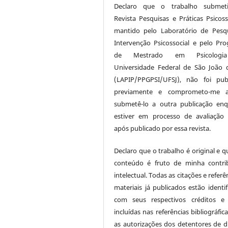
Declaro que o trabalho submet
Revista Pesquisas e Práticas Psicosso
mantido pelo Laboratório de Pesq
Intervenção Psicossocial e pelo Pr
de Mestrado em Psicologi
Universidade Federal de São João d
(LAPIP/PPGPSI/UFSJ), não foi pub
previamente e comprometo-me 
submetê-lo a outra publicação en
estiver em processo de avaliaçã
após publicado por essa revista.
Declaro que o trabalho é original e q
conteúdo é fruto de minha contri
intelectual. Todas as citações e referê
materiais já publicados estão identif
com seus respectivos créditos e
incluídas nas referências bibliográfi
as autorizações dos detentores de di