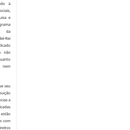
ido à
ciais,
uisa e
ograma
a da
el-Rei
licado
a não
quanto
o nem
ue seu
buição
ncias a
icadas
 estão
cas com
reitos