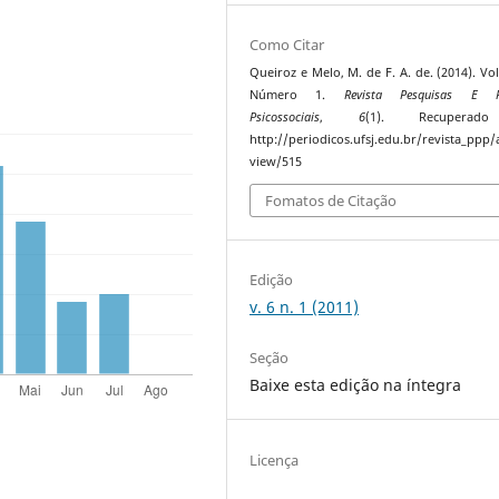
Como Citar
Queiroz e Melo, M. de F. A. de. (2014). Vo
Número 1.
Revista Pesquisas E Pr
Psicossociais
,
6
(1). Recupera
http://periodicos.ufsj.edu.br/revista_ppp/a
view/515
Fomatos de Citação
Edição
v. 6 n. 1 (2011)
Seção
Baixe esta edição na íntegra
Licença