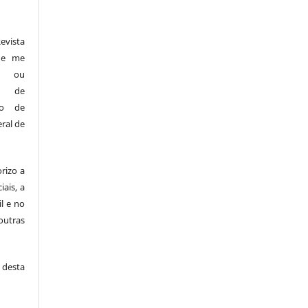
vista
s e me
es ou
os de
ndo de
ral de
rizo a
iais, a
il e no
outras
desta