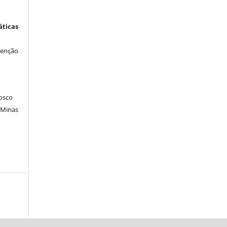
icas
venção
osco
 Minas