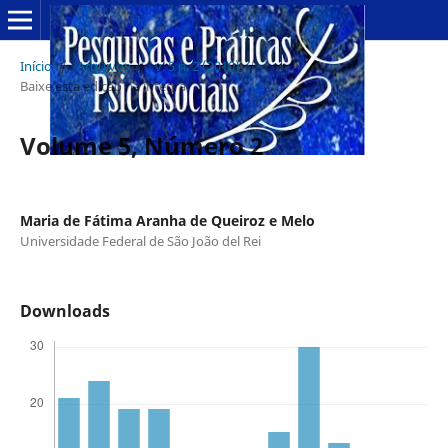
Início
/
Arquivos
/
v. 5 n. 2 (2010)
/
Baixe esta edição na íntegra
Volume 5, Número 2
Maria de Fátima Aranha de Queiroz e Melo
Universidade Federal de São João del Rei
Downloads