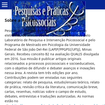
Sobre a Revista
Pesquisas e Práticas Psicossociais é uma publicação
eletrônica, de acesso aberto na internet, mantida pelo
Laboratório de Pesquisa e Intervenção Psicossocial e pelo
Programa de Mestrado em Psicologia da Universidade
Federal de São João Del-Rei (LAPIP/PPGPSI/UFSJ), Minas
Gerais. Recebeu conceito B2 na avaliação QUALIS divulgada
em 2016. Sua missão é publicar artigos originais
relacionados a processos psicossociais e socioeducativos,
com o objetivo de difundir e debater avanços e inovações
nessa área. A revista tem três edições por ano.
Contribuições podem ser enviadas nas seguintes
categorias: relato de pesquisa, estudo/ensaio teórico, relato
de prática, revisão crítica da literatura, comunicação breve,
cartas, resenhas, notícias sobre o campo de estudo,
debates, entrevistas e traduções autorizadas. As normas
estão no