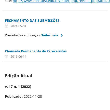
site:
http://www.seer.ufsj.edu.br/index.php/revista_ppp/about/e
FECHAMENTO DAS SUBMISSÕES
2021-05-01
Prezados/as autores/as,
Saiba mais
Chamada Permanente de Pareceristas
2016-06-14
Edição Atual
v. 17 n. 1 (2022)
Publicado:
2022-11-28