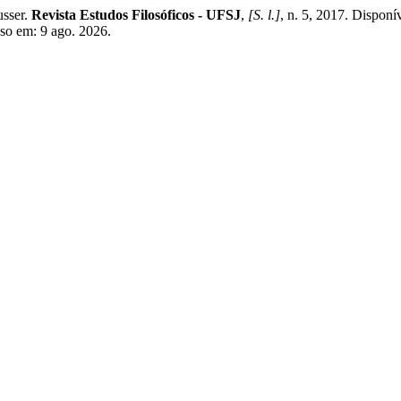
usser.
Revista Estudos Filosóficos - UFSJ
,
[S. l.]
, n. 5, 2017. Disponí
esso em: 9 ago. 2026.