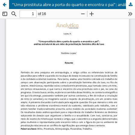
“Uma prostituta abre a porta do quarto e encontra o pai”: análise estrutural de um mito da prostituição feminina dita de luxo