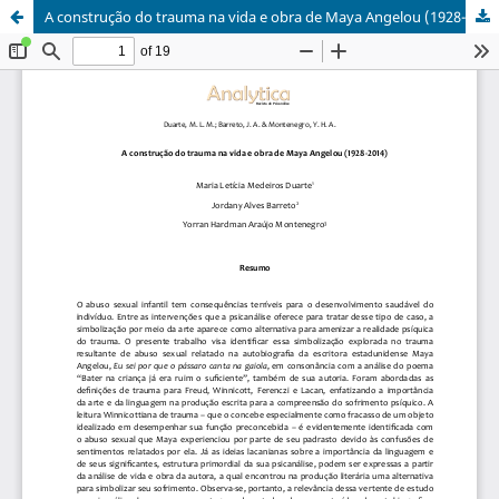
A construção do trauma na vida e obra de Maya Angelou (1928-2014)